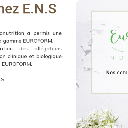
hez E.N.S
onutrition a permis une
de la gamme EUROFORM.
ation des allégations
n clinique et biologique
es EUROFORM.
S :