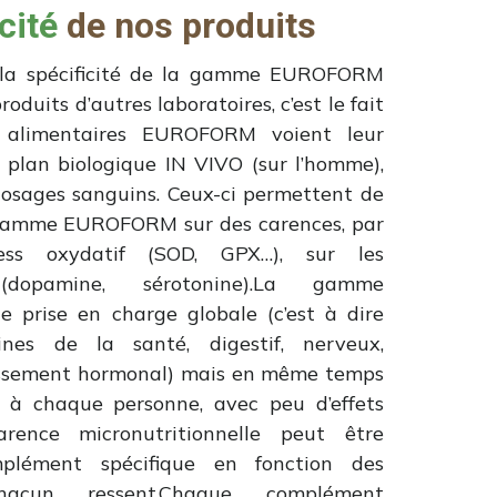
cité
de nos produits
 la spécificité de la gamme EUROFORM
oduits d’autres laboratoires, c’est le fait
 alimentaires EUROFORM voient leur
le plan biologique IN VIVO (sur l’homme),
 dosages sanguins. Ceux-ci permettent de
a gamme EUROFORM sur des carences, par
ess oxydatif (SOD, GPX…), sur les
 (dopamine, sérotonine).La gamme
rise en charge globale (c’est à dire
es de la santé, digestif, nerveux,
llissement hormonal) mais en même temps
e à chaque personne, avec peu d’effets
arence micronutritionnelle peut être
lément spécifique en fonction des
cun ressent.Chaque complément