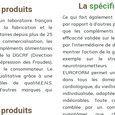
La
spécifi
 produits
Ce qui fait également
n laboratoire français
par rapport à d’autres pr
 la fabrication et le
que les compléments
ires depuis plus de 25
efficacité validée sur 
commercialisation, les
par l’intermédiaire de
ompléments alimentaires
montrer l’action de l
e la DGCRF (Direction
exemple sur le str
épression des Fraudes),
neurotransmetteurs
r le consommateur. Le
EUROFORM permet une p
ualitative grâce à une
dans tous les domain
les de qualité.E.N.S.
cardiologique, du viei
d’autres marques qui
individualisée, adapté
indésirables. Toute c
comblée par un comp
 produits
symptômes que cha